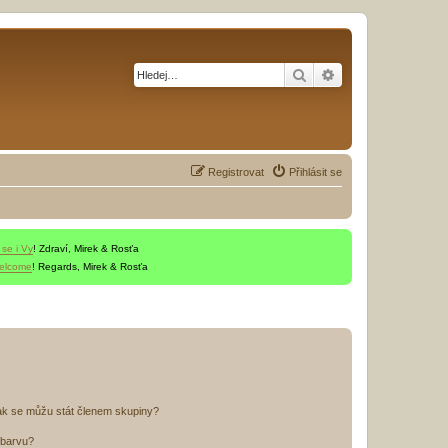
Hledat
Pokročilé hledání
Registrovat
Přihlásit se
 se i Vy
! Zdraví, Mirek & Rosťa
welcome
! Regards, Mirek & Rosťa
ak se můžu stát členem skupiny?
 barvu?