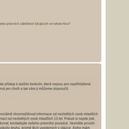
bo právních záležitostí týkajících se tohoto fóra?
káte přístup k dalším funkcím, které nejsou pro nepřihlášené
rvá jen chvíli a tak vám ji můžeme doporučit.
enciálně shromažďovat informace od nezletilých osob mladších
í od nezletilých osob mladších 13 let. Pokud si nejste jisti,
istrovat, kontaktujte vašeho právního poradce. Vezměte prosím
kéhokoliv druhu, kromě těch uvedených v otázce „Koho mám