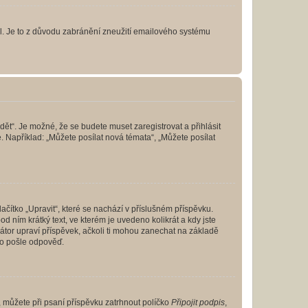
lil. Je to z důvodu zabránění zneužití emailového systému
dět“. Je možné, že se budete muset zaregistrovat a přihlásit
 Například: „Můžete posílat nová témata“, „Můžete posílat
čítko „Upravit“, které se nachází v příslušném příspěvku.
 ním krátký text, ve kterém je uvedeno kolikrát a kdy jste
átor upraví příspěvek, ačkoli ti mohou zanechat na základě
do pošle odpověď.
e, můžete při psaní příspěvku zatrhnout políčko
Připojit podpis
,