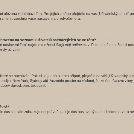
ení uložena v databázi fóra. Pro jejich změnu přejděte na váš „Uživatelský panel“ p
i změnit všechna vaše nastavení a předvolby fóra.
obrazeno na seznamu uživatelů nacházejících se ve fóru?
né nastavení fóra“ najdete možnost
Skrýt můj online stav
. Pokud u této možnosti nas
rytý uživatel.
teré se nacházíte. Pokud se jedná o tento případ, přejděte na váš „Uživatelský pa
a, Londýn, New York, Sydney atd. Vezměte prosím na vědomí, že změnu časové zóny, 
 dobrý důvod, proč tak učinit.
rávně!
ě, ale čas se stále zobrazuje nesprávně, pak je čas nastavený na hodinách serveru 