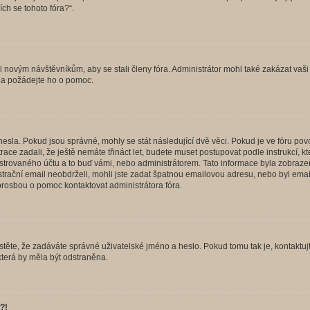
ích se tohoto fóra?“.
il novým návštěvníkům, aby se stali členy fóra. Administrátor mohl také zakázat va
a a požádejte ho o pomoc.
hesla. Pokud jsou správné, mohly se stát následující dvě věci. Pokud je ve fóru 
ace zadali, že ještě nemáte třináct let, budete muset postupovat podle instrukcí, kt
trovaného účtu a to buď vámi, nebo administrátorem. Tato informace byla zobrazena
gistrační email neobdrželi, mohli jste zadat špatnou emailovou adresu, nebo byl em
s prosbou o pomoc kontaktovat administrátora fóra.
těte, že zadáváte správné uživatelské jméno a heslo. Pokud tomu tak je, kontaktujte a
terá by měla být odstraněna.
?!