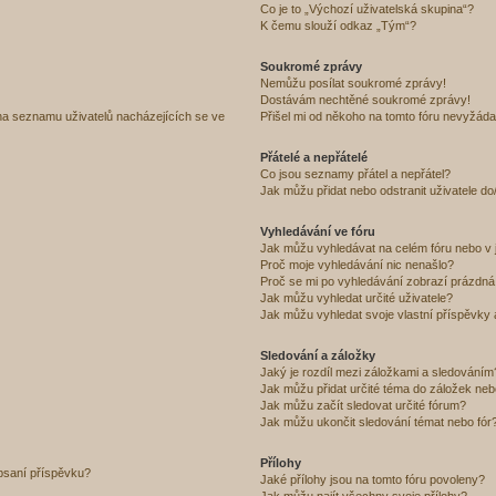
Co je to „Výchozí uživatelská skupina“?
K čemu slouží odkaz „Tým“?
Soukromé zprávy
Nemůžu posílat soukromé zprávy!
Dostávám nechtěné soukromé zprávy!
na seznamu uživatelů nacházejících se ve
Přišel mi od někoho na tomto fóru nevyžáda
Přátelé a nepřátelé
Co jsou seznamy přátel a nepřátel?
Jak můžu přidat nebo odstranit uživatele d
Vyhledávání ve fóru
Jak můžu vyhledávat na celém fóru nebo v 
Proč moje vyhledávání nic nenašlo?
Proč se mi po vyhledávání zobrazí prázdná
Jak můžu vyhledat určité uživatele?
Jak můžu vyhledat svoje vlastní příspěvky
Sledování a záložky
Jaký je rozdíl mezi záložkami a sledováním
Jak můžu přidat určité téma do záložek neb
Jak můžu začít sledovat určité fórum?
Jak můžu ukončit sledování témat nebo fór
Přílohy
 psaní příspěvku?
Jaké přílohy jsou na tomto fóru povoleny?