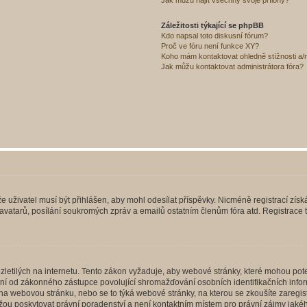
Jak můžu najít všechny svoje přílohy?
Záležitosti týkající se phpBB
Kdo napsal toto diskusní fórum?
Proč ve fóru není funkce XY?
Koho mám kontaktovat ohledně stížnosti a/ne
Jak můžu kontaktovat administrátora fóra?
 že uživatel musí být přihlášen, aby mohl odesílat příspěvky. Nicméně registrací zís
 avatarů, posílání soukromých zpráv a emailů ostatním členům fóra atd. Registrace t
etilých na internetu. Tento zákon vyžaduje, aby webové stránky, které mohou pot
ní od zákonného zástupce povolující shromažďování osobních identifikačních informac
vat na webovou stránku, nebo se to týká webové stránky, na kterou se zkoušíte zareg
ůžou poskytovat právní poradenství a není kontaktním místem pro právní zájmy ja