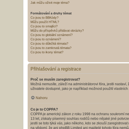
Jak můžu oživit moje téma?
Formátování a druhy témat
Co jsou to BBKódy?
Můžu použít HTML?
Co jsou to smajlíci?
Můžu do příspěvků přidávat obrázky?
Co jsou to globální oznámení?
Co jsou to oznámení?
Co jsou to důležitá témata?
Co jsou to zamknutá témata?
Co jsou to ikony témat?
Přihlašování a registrace
Proč se musím zaregistrovat?
Možná nemusíte, záleží na administrátorovi fóra, jestli nastaví,
uživatele dostupné, jako je například možnost použití vlastních
Nahoru
Co je to COPPA?
COPPA je americký zákon z roku 1998 na ochranu soukromí nezl
13 let, získaly písemný souhlas rodičů nebo nějaké jiné potvrze
jestli se toto týká vás, jako někoho, kdo se zkouší zaregistro
na vědomí, že ani phpBB Limited ani majitelé tohoto fóra nem