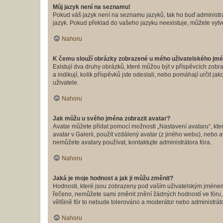
Můj jazyk není na seznamu!
Pokud váš jazyk není na seznamu jazyků, tak ho buď administrát
jazyk. Pokud překlad do vašeho jazyku neexistuje, můžete vytv
Nahoru
K čemu slouží obrázky zobrazené u mého uživatelského jm
Existují dva druhy obrázků, které můžou být v příspěvcích zobr
a indikují, kolik příspěvků jste odeslali, nebo pomáhají určit 
uživatele.
Nahoru
Jak můžu u svého jména zobrazit avatar?
Avatar můžete přidat pomocí možnosti „Nastavení avataru“, kter
avatar v Galerii, použít vzdálený avatar (z jiného webu), nebo a
nemůžete avatary používat, kontaktujte administrátora fóra.
Nahoru
Jaká je moje hodnost a jak ji můžu změnit?
Hodnosti, které jsou zobrazeny pod vaším uživatelským jménem, i
řečeno, nemůžete sami změnit znění žádných hodností ve fóru, 
většině fór to nebude tolerováno a moderátor nebo administrát
Nahoru