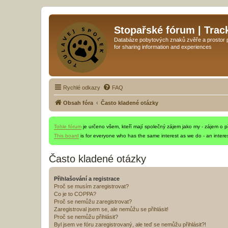
Stopařské fórum | Trac
Databáze pobytových znaků zvěře a prostor pr
for sharing information and experiences
Rychlé odkazy
FAQ
Obsah fóra
Často kladené otázky
Tohle fórum
je určeno všem, kteří mají společný zájem jako my - zájem o pří
This board
is for everyone who has the same interest as we do - an interes
Často kladené otázky
Přihlašování a registrace
Proč se musím zaregistrovat?
Co je to COPPA?
Proč se nemůžu zaregistrovat?
Zaregistroval jsem se, ale nemůžu se přihlásit!
Proč se nemůžu přihlásit?
Byl jsem ve fóru zaregistrovaný, ale teď se nemůžu přihlásit?!