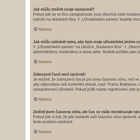
Jak můžu změnit svoje nastavení?
Pokud jste se ve fóru zaregistrovali, jsou všechna vaše nastav
nahoře na stránkách fóra. V „Uživatelském panelu“ budete moc
Nahoru
Jak můžu zabránit tomu, aby bylo moje uživatelské jméno z
V „Uživatelském panelu“ na záložce „Nastavení fóra“ -> „Obec
administrátory, moderátory a sama sebe. Budete počítán jako sk
Nahoru
Zobrazení časů není správné!
Je možné, že zobrazený čas je pro jinou časovou zónu, než ve k
aby odpovídala vaší konkrétní oblasti, např. Praha, Bratislav
zaregistrovaní uživatelé. Pokud ještě nejste registrováni, toto je
Nahoru
Změnil jsem časovou zónu, ale čas se stále nezobrazuje sp
Pokud jste si jisti, že jste nastavili vaši časovou zónu správn
tento problém odstranit.
Nahoru