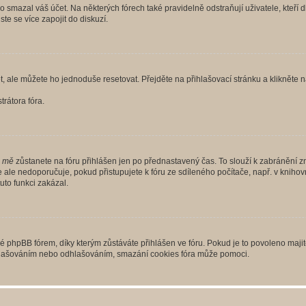
smazal váš účet. Na některých fórech také pravidelně odstraňují uživatele, kteří d
te se více zapojit do diskuzí.
t, ale můžete ho jednoduše resetovat. Přejděte na přihlašovací stránku a klikněte
rátora fóra.
i mě
zůstanete na fóru přihlášen jen po přednastavený čas. To slouží k zabránění zn
se ale nedoporučuje, pokud přistupujete k fóru ze sdíleného počítače, např. v kniho
tuto funkci zakázal.
phpBB fórem, díky kterým zůstáváte přihlášen ve fóru. Pokud je to povoleno majit
přihlašováním nebo odhlašováním, smazání cookies fóra může pomoci.