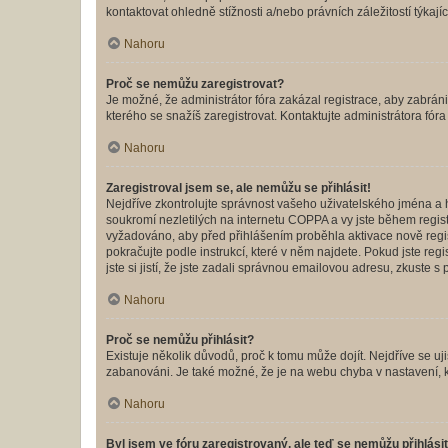
kontaktovat ohledně stížnosti a/nebo právních záležitostí týkajíc
Nahoru
Proč se nemůžu zaregistrovat?
Je možné, že administrátor fóra zakázal registrace, aby zabrán
kterého se snažíš zaregistrovat. Kontaktujte administrátora fór
Nahoru
Zaregistroval jsem se, ale nemůžu se přihlásit!
Nejdříve zkontrolujte správnost vašeho uživatelského jména a 
soukromí nezletilých na internetu COPPA a vy jste během registr
vyžadováno, aby před přihlášením proběhla aktivace nově regis
pokračujte podle instrukcí, které v něm najdete. Pokud jste re
jste si jistí, že jste zadali správnou emailovou adresu, zkuste 
Nahoru
Proč se nemůžu přihlásit?
Existuje několik důvodů, proč k tomu může dojít. Nejdříve se ujis
zabanováni. Je také možné, že je na webu chyba v nastavení, k
Nahoru
Byl jsem ve fóru zaregistrovaný, ale teď se nemůžu přihlásit