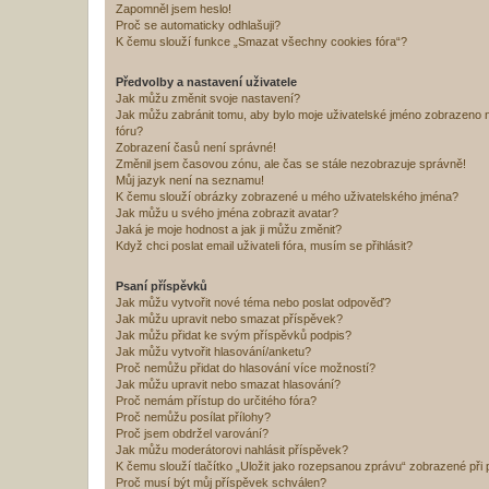
Zapomněl jsem heslo!
Proč se automaticky odhlašuji?
K čemu slouží funkce „Smazat všechny cookies fóra“?
Předvolby a nastavení uživatele
Jak můžu změnit svoje nastavení?
Jak můžu zabránit tomu, aby bylo moje uživatelské jméno zobrazeno 
fóru?
Zobrazení časů není správné!
Změnil jsem časovou zónu, ale čas se stále nezobrazuje správně!
Můj jazyk není na seznamu!
K čemu slouží obrázky zobrazené u mého uživatelského jména?
Jak můžu u svého jména zobrazit avatar?
Jaká je moje hodnost a jak ji můžu změnit?
Když chci poslat email uživateli fóra, musím se přihlásit?
Psaní příspěvků
Jak můžu vytvořit nové téma nebo poslat odpověď?
Jak můžu upravit nebo smazat příspěvek?
Jak můžu přidat ke svým příspěvků podpis?
Jak můžu vytvořit hlasování/anketu?
Proč nemůžu přidat do hlasování více možností?
Jak můžu upravit nebo smazat hlasování?
Proč nemám přístup do určitého fóra?
Proč nemůžu posílat přílohy?
Proč jsem obdržel varování?
Jak můžu moderátorovi nahlásit příspěvek?
K čemu slouží tlačítko „Uložit jako rozepsanou zprávu“ zobrazené při
Proč musí být můj příspěvek schválen?