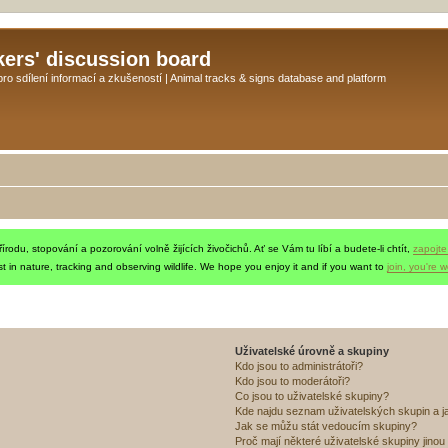
kers' discussion board
o sdílení informací a zkušeností | Animal tracks & signs database and platform
rodu, stopování a pozorování volně žijících živočichů. Ať se Vám tu líbí a budete-li chtít,
zapojte
t in nature, tracking and observing wildlife. We hope you enjoy it and if you want to
join, you're 
Uživatelské úrovně a skupiny
Kdo jsou to administrátoři?
Kdo jsou to moderátoři?
Co jsou to uživatelské skupiny?
Kde najdu seznam uživatelských skupin a j
Jak se můžu stát vedoucím skupiny?
Proč mají některé uživatelské skupiny jinou