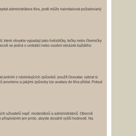
ptat administrátora fóra, jestli může nainstalovat požadovaný
í, které obvykle vypadají jako hvězdičky, tečky nebo čtverečky
 a obecně se jedná o unikátní nebo osobní obrázek každého
t jedním z následujících způsobů: použít Gravatar, vybrat si
tarů povoleno a jakými způsoby lze avatary do fóra přidat. Pokud
itých uživatelů např. moderátorů a administrátorů. Obecně
přispíváním jen proto, abyste dosáhli vyšší hodnosti. Na