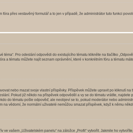
 fóra přes vestavěný formulář a to jen v případě, že administrátor tuto funkci povo
vé téma“. Pro odeslání odpovědi do existujícího tématu klikněte na tlačítko „Odpově
ra a tématu můžete najít seznam oprávnění, které v konkrétním fóru a tématu máte.
vat nebo mazat svoje vlastní příspěvky. Příspěvek můžete upravit po kliknutí na tla
ání. Pokud již někdo na příspěvek odpověděl a vy se do tématu vrátíte, najdete pod
ěkdo do tématu pošle odpověď, ale neobjeví se to, pokud moderátor nebo administr
osím na vědomí, že normální uživatelé nemůžou smazat příspěvek, když k němu něk
v ve vašem „Uživatelském panelu“ na záložce „Profil“ vytvořit. Jakmile ho vytvořít