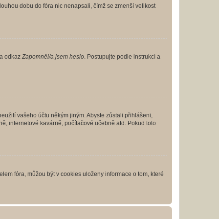
louhou dobu do fóra nic nenapsali, čímž se zmenší velikost
 na odkaz
Zapomněl/a jsem heslo
. Postupujte podle instrukcí a
eužití vašeho účtu někým jiným. Abyste zůstali přihlášeni,
vně, internetové kavárně, počítačové učebně atd. Pokud toto
elem fóra, můžou být v cookies uloženy informace o tom, které