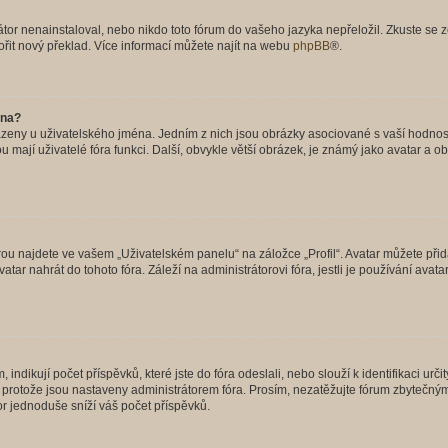
or nenainstaloval, nebo nikdo toto fórum do vašeho jazyka nepřeložil. Zkuste se ze
ořit nový překlad. Více informací můžete najít na webu
phpBB
®.
éna?
azeny u uživatelského jména. Jedním z nich jsou obrázky asociované s vaší hodnost
jakou mají uživatelé fóra funkci. Další, obvykle větší obrázek, je známý jako avatar
ou najdete ve vašem „Uživatelském panelu“ na záložce „Profil“. Avatar můžete přida
vatar nahrát do tohoto fóra. Záleží na administrátorovi fóra, jestli je používání ava
ndikují počet příspěvků, které jste do fóra odeslali, nebo slouží k identifikaci urč
protože jsou nastaveny administrátorem fóra. Prosím, nezatěžujte fórum zbytečným 
or jednoduše sníží váš počet příspěvků.