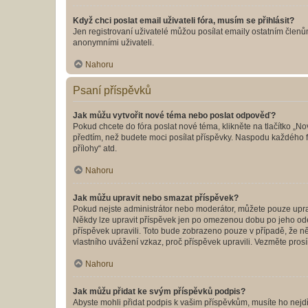
Když chci poslat email uživateli fóra, musím se přihlásit?
Jen registrovaní uživatelé můžou posílat emaily ostatním členům
anonymními uživateli.
Nahoru
Psaní příspěvků
Jak můžu vytvořit nové téma nebo poslat odpověď?
Pokud chcete do fóra poslat nové téma, klikněte na tlačítko „No
předtím, než budete moci posílat příspěvky. Naspodu každého fó
přílohy“ atd.
Nahoru
Jak můžu upravit nebo smazat příspěvek?
Pokud nejste administrátor nebo moderátor, můžete pouze upravo
Někdy lze upravit příspěvek jen po omezenou dobu po jeho odesl
příspěvek upravili. Toto bude zobrazeno pouze v případě, že n
vlastního uvážení vzkaz, proč příspěvek upravili. Vezměte pr
Nahoru
Jak můžu přidat ke svým příspěvků podpis?
Abyste mohli přidat podpis k vašim příspěvkům, musíte ho nejdří