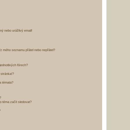
ný nebo urážlivý email!
o/z mého seznamu přátel nebo nepřátel?
jednotlivých fórech?
 stránka!?
 a témata?
?
o téma začít sledovat?
?