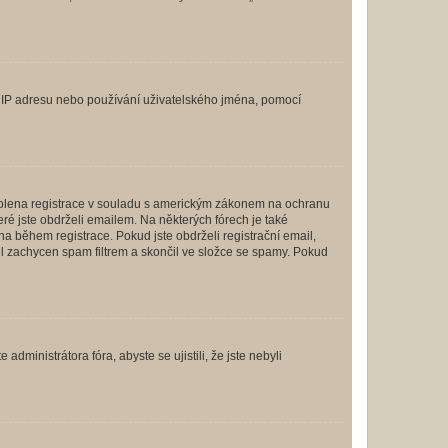
ši IP adresu nebo používání uživatelského jména, pomocí
povolena registrace v souladu s americkým zákonem na ochranu
eré jste obdrželi emailem. Na některých fórech je také
 během registrace. Pokud jste obdrželi registrační email,
ail zachycen spam filtrem a skončil ve složce se spamy. Pokud
dministrátora fóra, abyste se ujistili, že jste nebyli