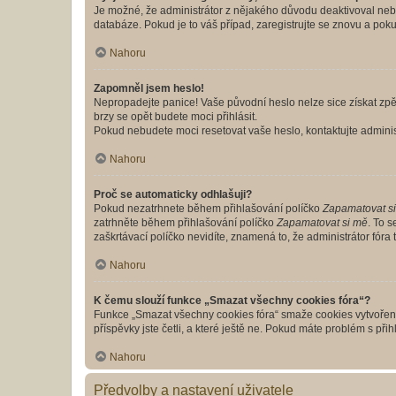
Je možné, že administrátor z nějakého důvodu deaktivoval nebo 
databáze. Pokud je to váš případ, zaregistrujte se znovu a pokus
Nahoru
Zapomněl jsem heslo!
Nepropadejte panice! Vaše původní heslo nelze sice získat zpě
brzy se opět budete moci přihlásit.
Pokud nebudete moci resetovat vaše heslo, kontaktujte administ
Nahoru
Proč se automaticky odhlašuji?
Pokud nezatrhnete během přihlašování políčko
Zapamatovat s
zatrhněte během přihlašování políčko
Zapamatovat si mě
. To 
zaškrtávací políčko nevidíte, znamená to, že administrátor fóra 
Nahoru
K čemu slouží funkce „Smazat všechny cookies fóra“?
Funkce „Smazat všechny cookies fóra“ smaže cookies vytvořené 
příspěvky jste četli, a které ještě ne. Pokud máte problém s 
Nahoru
Předvolby a nastavení uživatele