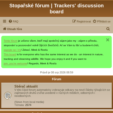
Stopařské fórum | Trackers' discussion
board
FAQ
Registrovat
Přihlásit se
H
Obsah fóra
l
Tohle fórum
je určeno všem, kteří mají společný zájem jako my - zájem o přírodu,
e
stopování a pozorování volně žijících živočichů. Ať se Vám tu líbí a budete-li chtít,
d
zapojte se i Vy
! Zdraví, Mirek & Rosťa
a
This board
is for everyone who has the same interest as we do - an interest in nature,
tracking and observing wildlife. We hope you enjoy it and if you want to
t
join, you're welcome
! Regards, Mirek & Rosťa
Právě je 08 srp 2026 08:59
Fórum
Sběrač aktualit
V této části forum automaticky zobrazuje odkazy na nové články týkajících se
zajímavých druhů zvířat uvedené v různých médiích, odborných i
neodborných.
(News from local media)
Témata:
2574