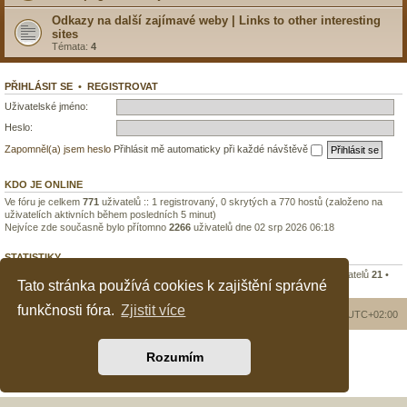
Odkazy na další zajímavé weby | Links to other interesting
sites
Témata:
4
PŘIHLÁSIT SE
•
REGISTROVAT
Uživatelské jméno:
Heslo:
Zapomněl(a) jsem heslo
Přihlásit mě automaticky při každé návštěvě
KDO JE ONLINE
Ve fóru je celkem
771
uživatelů :: 1 registrovaný, 0 skrytých a 770 hostů (založeno na
uživatelích aktivních během posledních 5 minut)
Nejvíce zde současně bylo přítomno
2266
uživatelů dne 02 srp 2026 06:18
STATISTIKY
Celkem příspěvků
3803
• Celkem témat
2768
• Celkem zaregistrovaných uživatelů
21
•
Tato stránka používá cookies k zajištění správné
Nejnovějším uživatelem je
Kača9
funkčnosti fóra.
Zjistit více
Obsah fóra
Všechny časy jsou v
UTC+02:00
Založeno na
phpBB
® Forum Software © phpBB Limited
Rozumím
Český překlad –
phpBB.cz
PRIVACY_LINK
|
TERMS_LINK