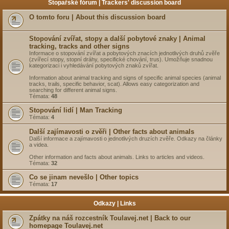
Stopařské fórum | Trackers' discussion board
O tomto foru | About this discussion board
Stopování zvířat, stopy a další pobytové znaky | Animal
tracking, tracks and other signs
Informace o stopování zvířat a pobytových znacích jednotlivých druhů zvěře
(zvířecí stopy, stopní dráhy, specifické chování, trus). Umožňuje snadnou
kategorizaci i vyhledávání pobytových znaků zvířat.
Information about animal tracking and signs of specific animal species (animal
tracks, trails, specific behavior, scat). Allows easy categorization and
searching for different animal signs.
Témata:
48
Stopování lidí | Man Tracking
Témata:
4
Další zajímavosti o zvěři | Other facts about animals
Další informace a zajímavosti o jednotlivých druzích zvěře. Odkazy na články
a videa.
Other information and facts about animals. Links to articles and videos.
Témata:
32
Co se jinam nevešlo | Other topics
Témata:
17
Odkazy | Links
Zpátky na náš rozcestník Toulavej.net | Back to our
homepage Toulavej.net