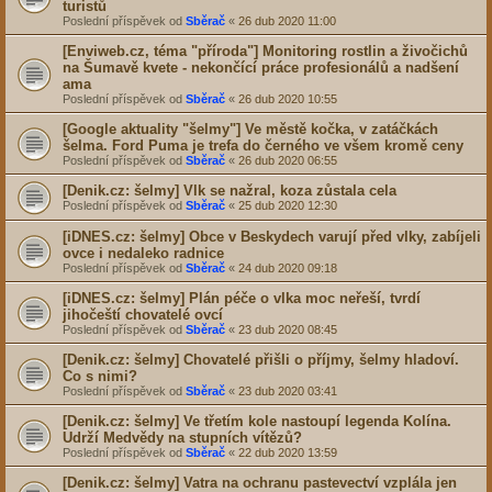
turistů
Poslední příspěvek od
Sběrač
«
26 dub 2020 11:00
[Enviweb.cz, téma "příroda"] Monitoring rostlin a živočichů
na Šumavě kvete - nekončící práce profesionálů a nadšení
ama
Poslední příspěvek od
Sběrač
«
26 dub 2020 10:55
[Google aktuality "šelmy"] Ve městě kočka, v zatáčkách
šelma
. Ford Puma je trefa do černého ve všem kromě ceny
Poslední příspěvek od
Sběrač
«
26 dub 2020 06:55
[Denik.cz: šelmy]
Vlk
se nažral, koza zůstala cela
Poslední příspěvek od
Sběrač
«
25 dub 2020 12:30
[iDNES.cz: šelmy] Obce v Beskydech varují před
vlky
, zabíjeli
ovce i nedaleko radnice
Poslední příspěvek od
Sběrač
«
24 dub 2020 09:18
[iDNES.cz: šelmy] Plán péče o
vlka
moc neřeší, tvrdí
jihočeští chovatelé ovcí
Poslední příspěvek od
Sběrač
«
23 dub 2020 08:45
[Denik.cz: šelmy] Chovatelé přišli o příjmy,
šelmy
hladoví.
Co s nimi?
Poslední příspěvek od
Sběrač
«
23 dub 2020 03:41
[Denik.cz: šelmy] Ve třetím kole nastoupí legenda Kolína.
Udrží
Medvědy
na stupních vítězů?
Poslední příspěvek od
Sběrač
«
22 dub 2020 13:59
[Denik.cz: šelmy] Vatra na ochranu pastevectví vzplála jen