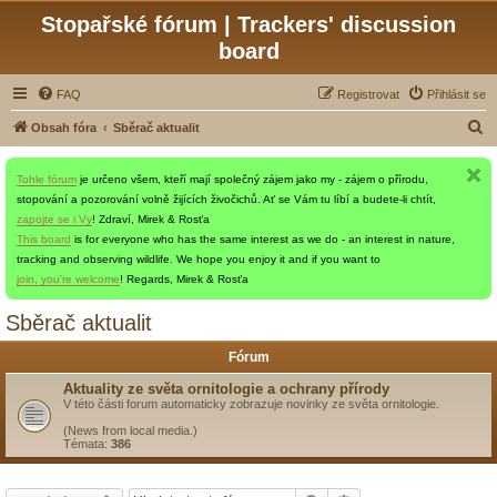
Stopařské fórum | Trackers' discussion
board
FAQ
Registrovat
Přihlásit se
H
Obsah fóra
Sběrač aktualit
l
Tohle fórum
je určeno všem, kteří mají společný zájem jako my - zájem o přírodu,
e
stopování a pozorování volně žijících živočichů. Ať se Vám tu líbí a budete-li chtít,
d
zapojte se i Vy
! Zdraví, Mirek & Rosťa
a
This board
is for everyone who has the same interest as we do - an interest in nature,
tracking and observing wildlife. We hope you enjoy it and if you want to
t
join, you're welcome
! Regards, Mirek & Rosťa
Sběrač aktualit
Fórum
Aktuality ze světa ornitologie a ochrany přírody
V této části forum automaticky zobrazuje novinky ze světa ornitologie.
(News from local media.)
Témata:
386