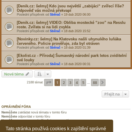
[Denik.cz: šelmy] Kdo jsou největší „zabijáci“ zvířecí říše?
Odpověď vás možná překvapí
Poslední příspěvek od
Sběrač
«
19 dub 2020 06:00
[Denik.cz: šelmy] VIDEO: Obliba mostecké “zoo” na Resslu
roste. Zvířata si na lidi zvykla
Poslední příspěvek od
Sběrač
«
18 dub 2020 15:52
[Novinky.cz: šelmy] Na Klatovsku našli uhynulého luňáka
červeného. Policie prověřuje, zda byl otráven
Poslední příspěvek od
Sběrač
«
18 dub 2020 01:39
[Ekolist.cz - Příroda] Šumavský národní park letos zviditelní
své louky
Poslední příspěvek od
Sběrač
«
18 dub 2020 00:31
Nové téma
Stránka
1
z
88
1
2
3
4
5
88
Další
2188 témat
…
Přejít na
OPRÁVNĚNÍ FÓRA
Nemůžete
zakládat nová témata v tomto fóru
Nemůžete
odpovídat v tomto fóru
Nemůžete
upravovat své příspěvky v tomto fóru
Nemůžete
mazat své příspěvky v tomto fóru
Tato stránka používá cookies k zajištění správné
Nemůžete
přikládat soubory v tomto fóru