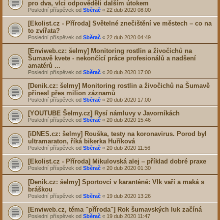
pro dva,
vlci
odpověděli dalším útokem
Poslední příspěvek od
Sběrač
«
22 dub 2020 08:00
[Ekolist.cz - Příroda] Světelné znečištění ve městech – co na
to zvířata?
Poslední příspěvek od
Sběrač
«
22 dub 2020 04:49
[Enviweb.cz: šelmy] Monitoring rostlin a živočichů na
Šumavě kvete - nekončící práce profesionálů a nadšení
amatérů ...
Poslední příspěvek od
Sběrač
«
20 dub 2020 17:00
[Denik.cz: šelmy] Monitoring rostlin a živočichů na Šumavě
přinesl přes milion záznamů
Poslední příspěvek od
Sběrač
«
20 dub 2020 17:00
[YOUTUBE Šelmy.cz] Rysí námluvy v Javorníkách
Poslední příspěvek od
Sběrač
«
20 dub 2020 15:46
[iDNES.cz: šelmy] Rouška, testy na koronavirus. Porod byl
ultramaraton, říká bikerka Huříková
Poslední příspěvek od
Sběrač
«
20 dub 2020 11:56
[Ekolist.cz - Příroda] Mikulovská alej – příklad dobré praxe
Poslední příspěvek od
Sběrač
«
20 dub 2020 01:30
[Denik.cz: šelmy] Sportovci v karanténě:
Vlk
vaří a maká s
bráškou
Poslední příspěvek od
Sběrač
«
19 dub 2020 13:26
[Enviweb.cz, téma "příroda"] Rok šumavských luk začíná
Poslední příspěvek od
Sběrač
«
19 dub 2020 11:47