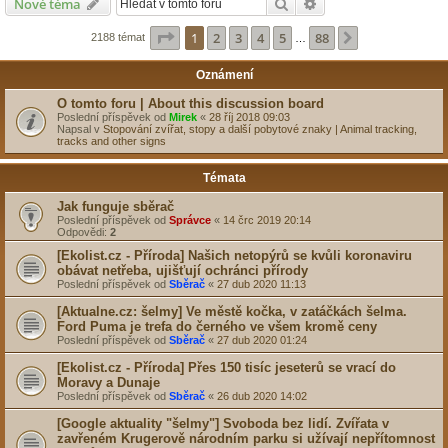
Hledat
Pokročilé hledání
Nové téma
Stránka
1
z
88
1
2
3
4
5
88
Další
2188 témat
…
Oznámení
O tomto foru | About this discussion board
Poslední příspěvek od
Mirek
«
28 říj 2018 09:03
Napsal v
Stopování zvířat, stopy a další pobytové znaky | Animal tracking,
tracks and other signs
Témata
Jak funguje sběrač
Poslední příspěvek od
Správce
«
14 črc 2019 20:14
Odpovědi:
2
[Ekolist.cz - Příroda] Našich netopýrů se kvůli koronaviru
obávat netřeba, ujišťují ochránci přírody
Poslední příspěvek od
Sběrač
«
27 dub 2020 11:13
[Aktualne.cz: šelmy] Ve městě kočka, v zatáčkách
šelma
.
Ford Puma je trefa do černého ve všem kromě ceny
Poslední příspěvek od
Sběrač
«
27 dub 2020 01:24
[Ekolist.cz - Příroda] Přes 150 tisíc jeseterů se vrací do
Moravy a Dunaje
Poslední příspěvek od
Sběrač
«
26 dub 2020 14:02
[Google aktuality "šelmy"] Svoboda bez lidí. Zvířata v
zavřeném Krugerově národním parku si užívají nepřítomnost