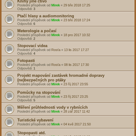
Kníhy jiné čtivo
Poslední příspěvek od
Mirek
«
29 bře 2018 17:25
Odpovědi:
3
Ptačí hlasy a audiomonitoring
Poslední příspěvek od
Mirek
«
23 bře 2018 17:24
Odpovědi:
6
Meterologie a počasí
Poslední příspěvek od
Mirek
«
18 pro 2017 10:32
Odpovědi:
2
Stopovací videa
Poslední příspěvek od
Rosťa
«
13 lis 2017 17:27
Odpovědi:
4
Fotopasti
Poslední příspěvek od
Rosťa
«
08 lis 2017 17:30
Odpovědi:
1
Projekt mapování zastávek hromadné dopravy
(ne)bezpečných pro ptáky
Poslední příspěvek od
Mirek
«
23 říj 2017 23:55
Pomůcky na stopování
Poslední příspěvek od
Mirek
«
23 říj 2017 23:25
Odpovědi:
5
Měření průhlednosti vody v rybnících
Poslední příspěvek od
Mirek
«
28 zář 2017 11:42
Turistické vybavení
Poslední příspěvek od
Mirek
«
04 kvě 2017 21:50
Stopopasti atd.