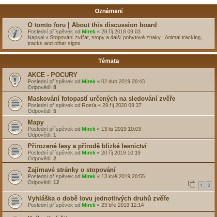
Oznámení
O tomto foru | About this discussion board
Poslední příspěvek od
Mirek
«
28 říj 2018 09:03
Napsal v
Stopování zvířat, stopy a další pobytové znaky | Animal tracking,
tracks and other signs
Témata
AKCE - POCURY
Poslední příspěvek od
Mirek
«
02 dub 2019 20:43
Odpovědi:
8
Maskování fotopastí určených na sledování zvěře
Poslední příspěvek od
Rosťa
«
29 říj 2020 09:37
Odpovědi:
5
Mapy
Poslední příspěvek od
Mirek
«
13 lis 2019 10:03
Odpovědi:
1
Přirozené lesy a přírodě blízké lesnictví
Poslední příspěvek od
Mirek
«
20 říj 2019 10:19
Odpovědi:
2
Zajímavé stránky o stopování
Poslední příspěvek od
Mirek
«
13 kvě 2019 20:55
Odpovědi:
12
1
2
Vyhláška o době lovu jednotlivých druhů zvěře
Poslední příspěvek od
Mirek
«
23 bře 2019 12:14