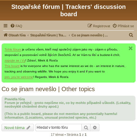
Stopařské fórum | Trackers' discussion
board
FAQ
Registrovat
Přihlásit se
H
Obsah fóra
Stopařské fórum | Trackers' discussion board
Co se jinam nevešlo | Other topics
l
Tohle fórum
je určeno všem, kteří mají společný zájem jako my - zájem o přírodu,
e
stopování a pozorování volně žijících živočichů. Ať se Vám tu líbí a budete-li chtít,
d
zapojte se i Vy
! Zdraví, Mirek & Rosťa
a
This board
is for everyone who has the same interest as we do - an interest in nature,
tracking and observing wildlife. We hope you enjoy it and if you want to
t
join, you're welcome
! Regards, Mirek & Rosťa
Co se jinam nevešlo | Other topics
Pravidla fóra
Forum je veřejné - proto nepišme nic, co by mohlo případně uškodit. (Lokality,
neobvyklé chráněné druhy apod.)
(This is a public board, please do not mention any potentially harmful
information. (Locations, unusual protected species, etc.)
Hledat
Pokročilé hledání
Nové téma
17 témat • Stránka
1
z
1