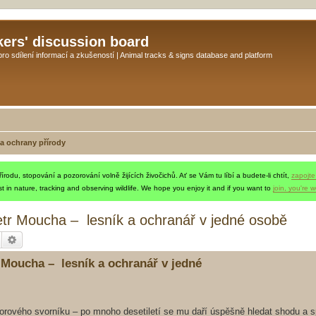
kers' discussion board
o sdílení informací a zkušeností | Animal tracks & signs database and platform
 a ochrany přírody
rodu, stopování a pozorování volně žijících živočichů. Ať se Vám tu líbí a budete-li chtít,
zapojte
t in nature, tracking and observing wildlife. We hope you enjoy it and if you want to
join, you're 
 Petr Moucha – lesník a ochranář v jedné osobě
Hledat
Pokročilé hledání
r Moucha – lesník a ochranář v jedné
borového svorníku – po mnoho desetiletí se mu daří úspěšně hledat shodu a s