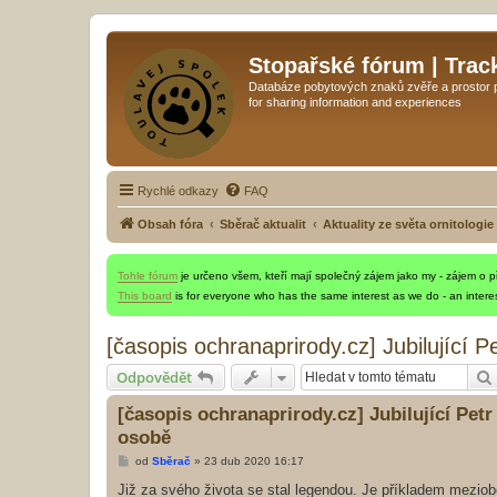
Stopařské fórum | Trac
Databáze pobytových znaků zvěře a prostor pr
for sharing information and experiences
Rychlé odkazy
FAQ
Obsah fóra
Sběrač aktualit
Aktuality ze světa ornitologie
Tohle fórum
je určeno všem, kteří mají společný zájem jako my - zájem o pří
This board
is for everyone who has the same interest as we do - an interes
[časopis ochranaprirody.cz] Jubilující
Odpovědět
[časopis ochranaprirody.cz] Jubilující Pet
osobě
P
od
Sběrač
»
23 dub 2020 16:17
ř
í
Již za svého života se stal legendou. Je příkladem mezio