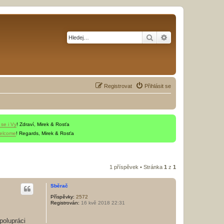
Hledat
Pokročilé hledání
Registrovat
Přihlásit se
 se i Vy
! Zdraví, Mirek & Rosťa
welcome
! Regards, Mirek & Rosťa
1 příspěvek • Stránka
1
z
1
Sběrač
Příspěvky:
2572
Registrován:
16 kvě 2018 22:31
polupráci