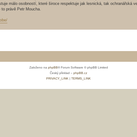
tuje málo osobností, které široce respektuje jak lesnická, tak ochranářská ve
e to právě Petr Moucha.
sobe/
Založeno na
phpBB
® Forum Software © phpBB Limited
Český překlad –
phpBB.cz
PRIVACY_LINK
|
TERMS_LINK